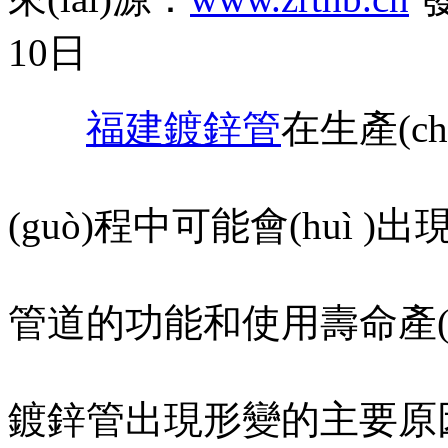
10日
福建鍍鋅管
在生產(chǎ
(guò)程中可能會(huì )
管道的功能和使用壽命產(ch
鍍鋅管出現形變的主要原