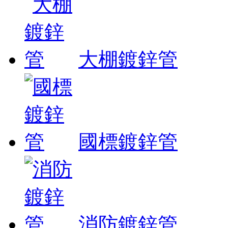
大棚鍍鋅管
國標鍍鋅管
消防鍍鋅管