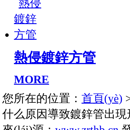
熱侵鍍鋅方管
MORE
您所在的位置：
首頁(yè)
什么原因導致鍍鋅管出現
來(lái)源：
www.zrthb.cn
發