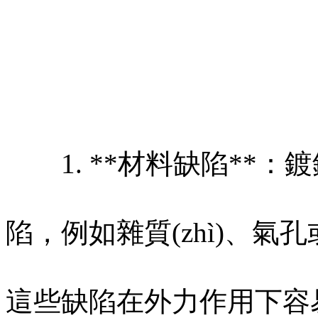
1. **材料缺陷**：
陷，例如雜質(zhì)、氣
這些缺陷在外力作用下容易導致