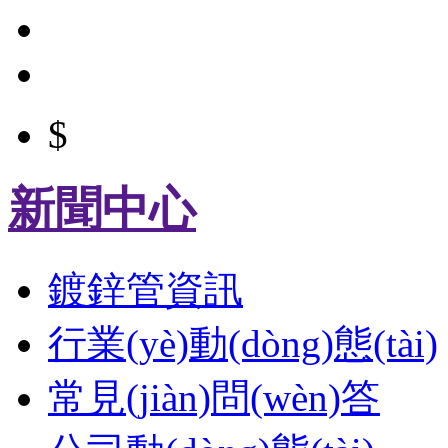
$
新聞中心
鍍鋅管資訊
行業(yè)動(dòng)態(tài)
常見(jiàn)問(wèn)答