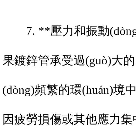
7. **壓力和振動(dòng)
果鍍鋅管承受過(guò)
(dòng)頻繁的環(huán)境中
因疲勞損傷或其他應力集中而