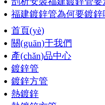
剖析安裝福建鍍鋅管要
福建鍍鋅管為何要鍍鋅
首頁(yè)
關(guān)于我們
產(chǎn)品中心
鍍鋅管
鍍鋅方管
熱鍍鋅