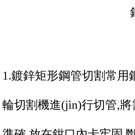
1.鍍鋅矩形鋼管切割常用鋼鋸
輪切割機進(jìn)行切管,
準確,放在鉗口內卡牢固,