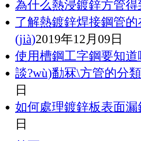
為什么熱浸鍍鋅方管得
了解熱鍍鋅焊接鋼管的在市
(jià)
2019年12月09日
使用槽鋼工字鋼要知道哪些常
談?wù)勫冧\方管的分類
日
如何處理鍍鋅板表面漏鋅的問(
日