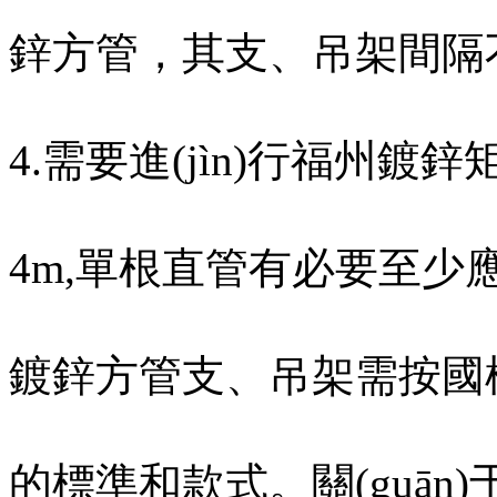
鋅方管，其支、吊架間
4.需要進(jìn)行福州鍍鋅
4m,單根直管有必要至少應有
鍍鋅方管支、吊架需
的標準和款式。關(guān)