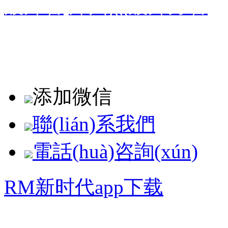
鍍鋅管
,
漳州熱鍍鋅方管
,
長(cháng)樂(lè ),羅源
市,歡迎來(lái)電咨詢(xún
添加微信
聯(lián)系我們
電話(huà)咨詢(xún)
RM新时代app下载