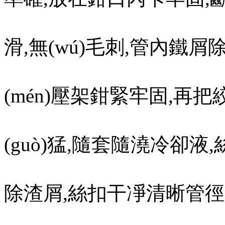
滑,無(wú)毛刺,管內鐵
(mén)壓架鉗緊牢固,再
(guò)猛,隨套隨澆冷卻液,絲
除渣屑,絲扣干凈清晰管徑20