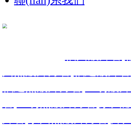
電 話(huà): 400-999-7311
0591-22259502
郵 箱: 751970141qq.com
掃一掃，關(guān)注
公司地址:福建省閩侯縣青口鎮林森大道36號青口鋼材市場(c
我們
辦公樓2-2
主營(yíng)：
福州鍍鋅管
,
州熱鍍鋅方管
,
福建鍍鋅管
福建熱鍍鋅方管
,
三明鍍鋅
管
,
三明熱鍍鋅方管
,
泉州
鋅管
,
泉州熱鍍鋅方管
,
漳