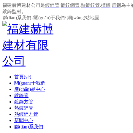
福建赫博建材公司是
鍍鋅管
,
鍍鋅鋼管
,
熱鍍鋅管
,
槽鋼
,
扁鋼
為主
鍍鋅型材。
聯(lián)系我們
/
關(guān)于我們
/
網(wǎng)站地圖
首頁(yè)
關(guān)于我們
產(chǎn)品中心
鍍鋅管
鍍鋅方管
熱鍍鋅管
熱鍍鋅方管
新聞中心
聯(lián)系我們