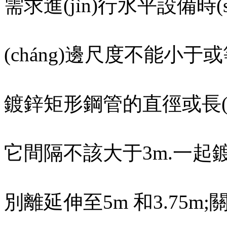
需求進(jìn)行水平設備時(
(cháng)邊尺度不能小于
鍍鋅矩形鋼管的直徑或長(ch
它間隔不該大于3m.一起鍍鋅
別離延伸至5m 和3.75m;