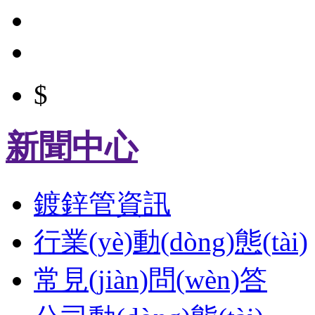
$
新聞中心
鍍鋅管資訊
行業(yè)動(dòng)態(tài)
常見(jiàn)問(wèn)答