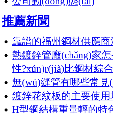
公司動(dòng)態(tài)
推薦新聞
靠譜的福州鋼材供應商
熱鍍鋅管廠(chǎng)家怎么選
性?xún)r(jià)比鋼材
無(wú)縫管有哪些常見(
鍍鋅花紋板的主要使用場(
H型鋼結構重量輕的特