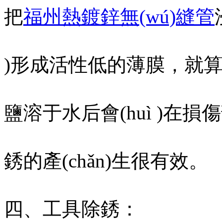
把
福州熱鍍鋅無(wú)縫管
)形成活性低的薄膜，就算這
鹽溶于水后會(huì )在損
銹的產(chǎn)生很有效。
四、工具除銹：