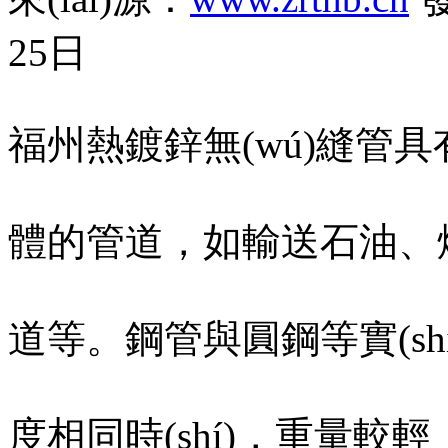
25日
福州熱鍍鋅無(wú)縫管
體的管道，如輸送石油
道等。鋼管與圓鋼等實(sh
度相同時(shí)，重量較輕