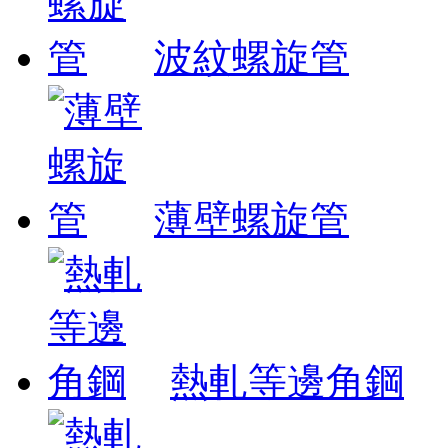
波紋螺旋管
薄壁螺旋管
熱軋等邊角鋼