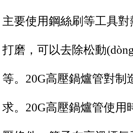
主要使用鋼絲刷等工具對熱鍍
打磨，可以去除松動(dòng)
等。20G高壓鍋爐管對
求。20G高壓鍋爐管使用時