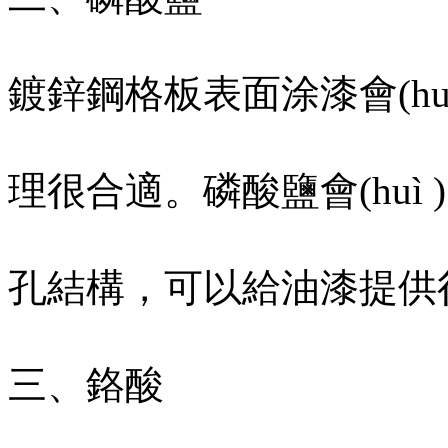
鍍鋅鋼格板表面涂漆會(huì
理很合適。磷酸鹽會(
孔結構，可以給油漆提
三、鉻酸