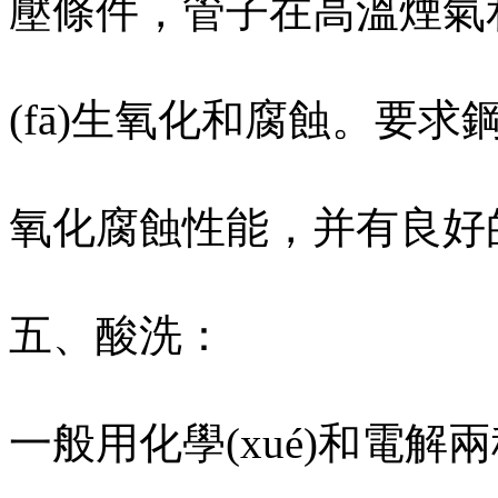
壓條件，管子在高溫煙氣和水
(fā)生氧化和腐蝕。要求
氧化腐蝕性能，并有良好
五、酸洗：
一般用化學(xué)和電解兩