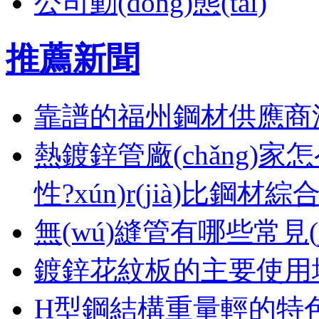
公司動(dòng)態(tài)
推薦新聞
靠譜的福州鋼材供應商
熱鍍鋅管廠(chǎng)家怎么選
性?xún)r(jià)比鋼材
無(wú)縫管有哪些常見(
鍍鋅花紋板的主要使用場(
H型鋼結構重量輕的特