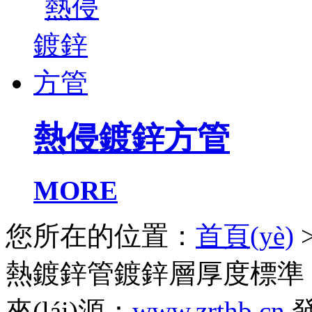
熱侵鍍鋅方管
MORE
您所在的位置：
首頁(yè)
熱鍍鋅管鍍鋅層厚度標準
來(lái)源：
www.zrthb.cn
發