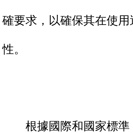
確要求，以確保其在使
性。
根據國際和國家標準，