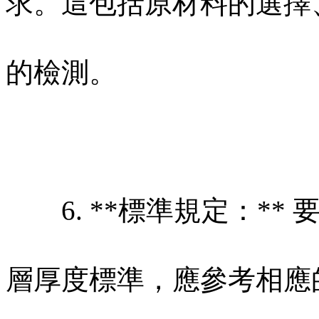
求。這包括原材料的選擇
的檢測。
6. **標準規定：**
層厚度標準，應參考相應的