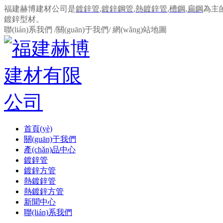
福建赫博建材公司是
鍍鋅管
,
鍍鋅鋼管
,
熱鍍鋅管
,
槽鋼
,
扁鋼
為主
鍍鋅型材。
聯(lián)系我們
/
關(guān)于我們
/
網(wǎng)站地圖
首頁(yè)
關(guān)于我們
產(chǎn)品中心
鍍鋅管
鍍鋅方管
熱鍍鋅管
熱鍍鋅方管
新聞中心
聯(lián)系我們