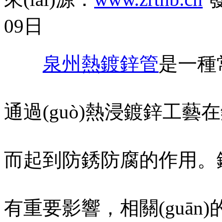
09日
泉州熱鍍鋅管
是一種常
通過(guò)熱浸鍍鋅工藝
而起到防銹防腐的作用
有重要影響，相關(gu