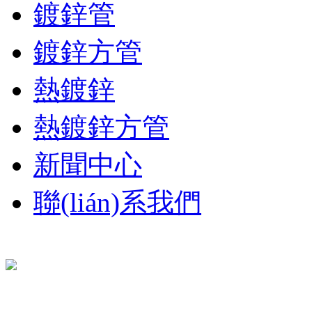
鍍鋅管
鍍鋅方管
熱鍍鋅
熱鍍鋅方管
新聞中心
聯(lián)系我們
電 話(huà): 400-999-7311
0591-22259502
郵 箱: 751970141qq.com
掃一掃，關(guān)注
公司地址:福建省閩侯縣青口鎮林森大道36號青口鋼材市場(c
我們
辦公樓2-2