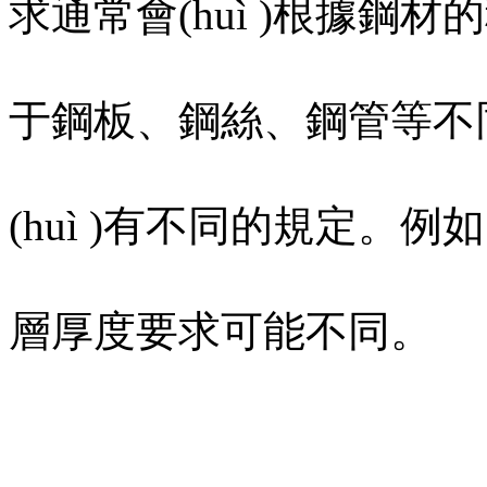
求通常會(huì )根據鋼材的種
于鋼板、鋼絲、鋼管等
(huì )有不同的規定
層厚度要求可能不同。