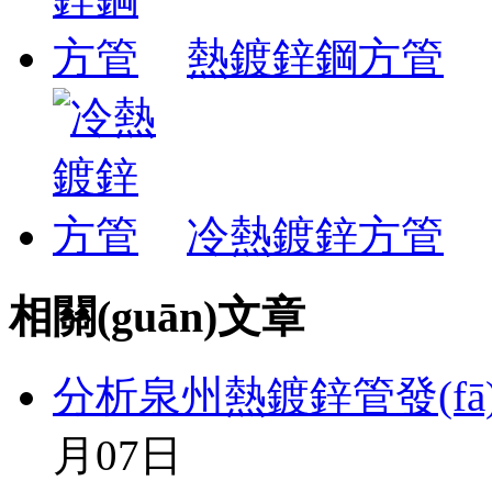
熱鍍鋅鋼方管
冷熱鍍鋅方管
相關(guān)文章
分析泉州熱鍍鋅管發(fā)
月07日