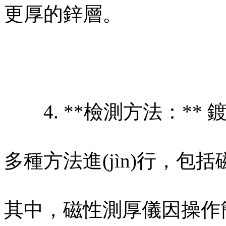
更厚的鋅層。
4. **檢測方法：** 
多種方法進(jìn)行，包括磁性
其中，磁性測厚儀因操作簡(