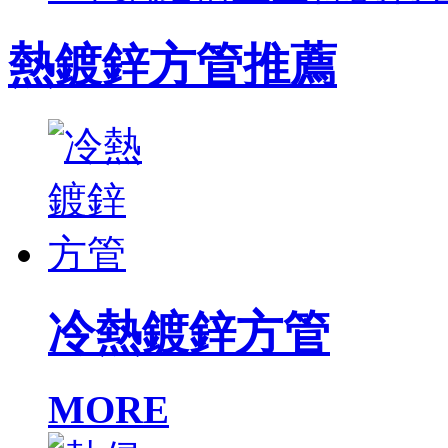
熱鍍鋅方管推薦
冷熱鍍鋅方管
MORE