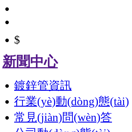
$
新聞中心
鍍鋅管資訊
行業(yè)動(dòng)態(tài)
常見(jiàn)問(wèn)答