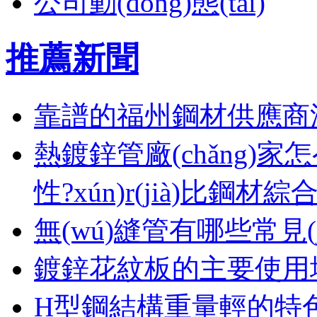
公司動(dòng)態(tài)
推薦新聞
靠譜的福州鋼材供應商
熱鍍鋅管廠(chǎng)家怎么
性?xún)r(jià)比鋼材
無(wú)縫管有哪些常見(
鍍鋅花紋板的主要使用場(
H型鋼結構重量輕的特