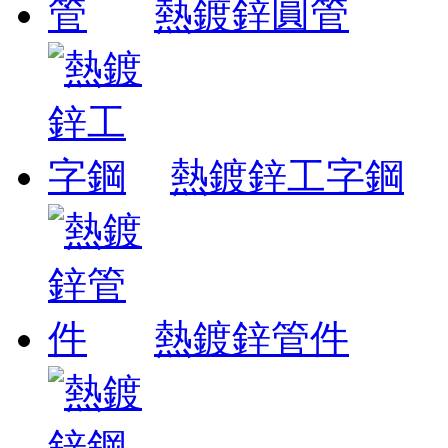
熱鍍鋅圓管
熱鍍鋅工字鋼
熱鍍鋅管件