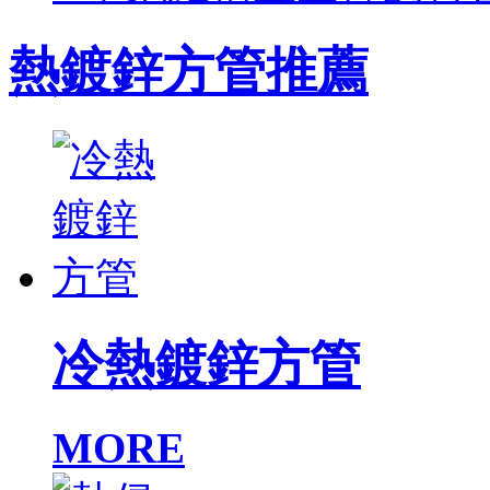
熱鍍鋅方管推薦
冷熱鍍鋅方管
MORE