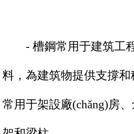
- 槽鋼常用于建筑工程中
料，為建筑物提供支撐和穩
常用于架設廠(chǎng)房
架和梁柱。