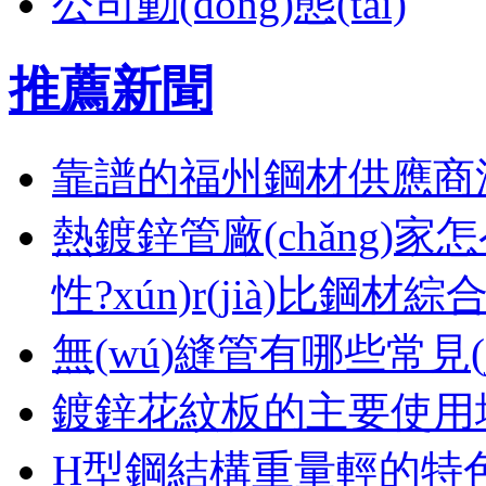
公司動(dòng)態(tài)
推薦新聞
靠譜的福州鋼材供應商
熱鍍鋅管廠(chǎng)家怎么選
性?xún)r(jià)比鋼材
無(wú)縫管有哪些常見(
鍍鋅花紋板的主要使用場(
H型鋼結構重量輕的特