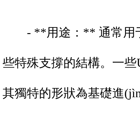
- **用途：** 通常用于
些特殊支撐的結構。一
其獨特的形狀為基礎進(jìn)