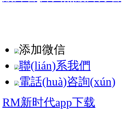
長(cháng)樂(lè ),羅源
市,歡迎來(lái)電咨詢(xún)我們
添加微信
聯(lián)系我們
電話(huà)咨詢(xún)
RM新时代app下载