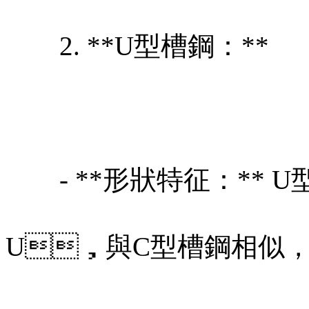
2. **U型槽鋼：**
- **形狀特征：** U型
U，與C型槽鋼相似