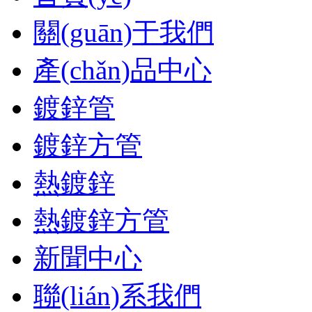
關(guān)于我們
產(chǎn)品中心
鍍鋅管
鍍鋅方管
熱鍍鋅
熱鍍鋅方管
新聞中心
聯(lián)系我們