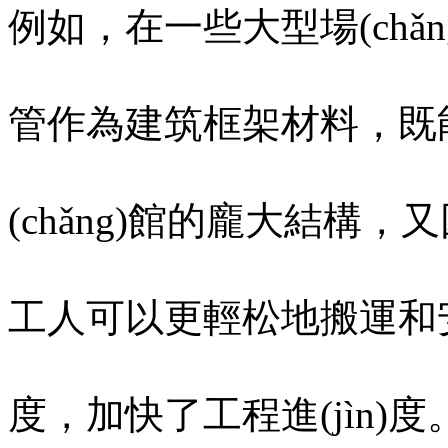
例如，在一些大型場(chǎ
管作為建筑框架材料，
(chǎng)館的龐大結構
工人可以更輕松地搬運和安裝
度，加快了工程進(jìn)度