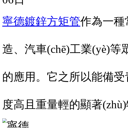
寧德鍍鋅方矩管
作為一種常用
造、汽車(chē)工業(yè
的應用。它之所以能備受青
度高且重量輕的顯著(zhù)