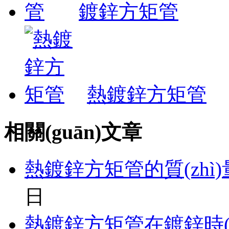
鍍鋅方矩管
熱鍍鋅方矩管
相關(guān)文章
熱鍍鋅方矩管的質(zhì)
日
熱鍍鋅方矩管在鍍鋅時(s